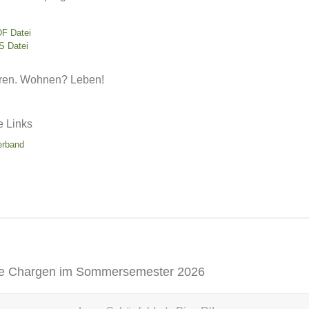
DF Datei
S Datei
ren. Wohnen? Leben!
e Links
erband
e Chargen im Sommersemester 2026