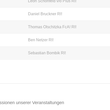
Leon Schönfeld v/o Pius Rl!
Daniel Bruckner Rl!
Thomas Olschitzka FcA! Rl!
Ben Netzer Rl!
Sebastian Bombik Rl!
ssionen unserer Veranstaltungen