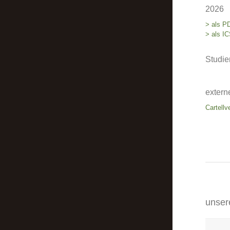
2026
> als P
> als IC
Studie
extern
Cartellv
unser