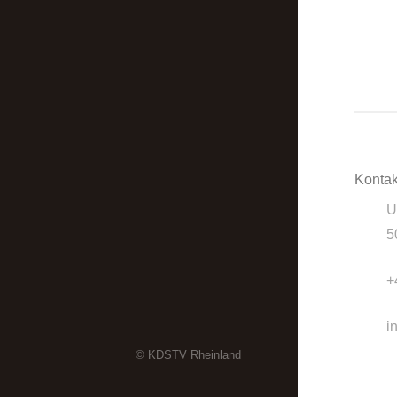
Kontak
U
5
+
i
© KDSTV Rheinland