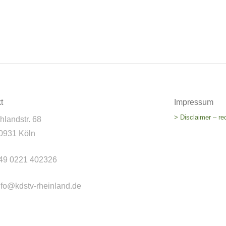
t
Impressum
> Disclaimer – re
hlandstr. 68
0931 Köln
49 0221 402326
nfo@kdstv-rheinland.de